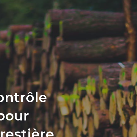
ontrôle
 pour
restière